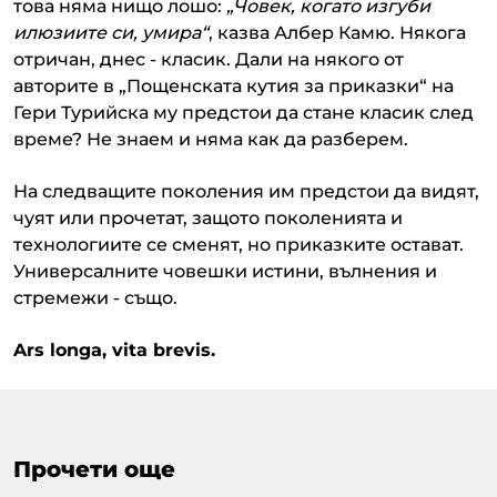
това няма нищо лошо:
„Човек, когато изгуби
илюзиите си, умира“
, казва Албер Камю. Някога
отричан, днес - класик. Дали на някого от
авторите в „Пощенската кутия за приказки“ на
Гери Турийска му предстои да стане класик след
време? Не знаем и няма как да разберем.
На следващите поколения им предстои да видят,
чуят или прочетат, защото поколенията и
технологиите се сменят, но приказките остават.
Универсалните човешки истини, вълнения и
стремежи - също.
Ars longa, vita brevis.
Прочети още