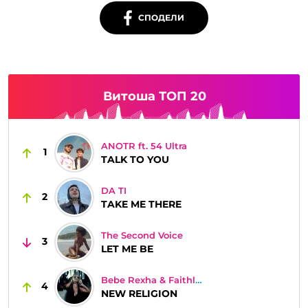
СПОДЕЛИ
Витоша ТОП 20
ANOTR ft. 54 Ultra
1
TALK TO YOU
DA TI
2
TAKE ME THERE
The Second Voice
3
LET ME BE
Bebe Rexha & Faithless
4
NEW RELIGION