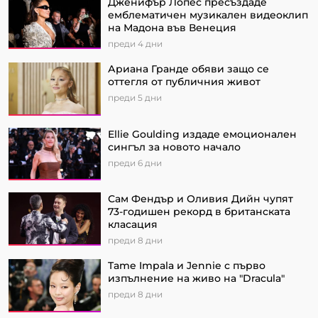
Дженифър Лопес пресъздаде
емблематичен музикален видеоклип
на Мадона във Венеция
преди 4 дни
Ариана Гранде обяви защо се
оттегля от публичния живот
преди 5 дни
Ellie Goulding издаде емоционален
сингъл за новото начало
преди 6 дни
Сам Фендър и Оливия Дийн чупят
73-годишен рекорд в британската
класация
преди 8 дни
Tame Impala и Jennie с първо
изпълнение на живо на "Dracula"
преди 8 дни