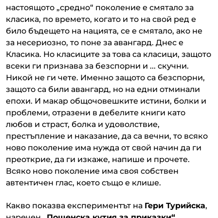
настоящото „средно“ поколение е смятало за
класика, по времето, когато и то на свой ред е
било бъдещето на нацията, се е смятало, ако не
за несериозно, то поне за авангард. Днес е
Класика. Но класиците за това са класици, защото
всеки ги признава за безспорни и ... скучни.
Никой не ги чете. Именно защото са безспорни,
защото са били авангард, но на едни отминали
епохи. И макар общочовешките истини, болки и
проблеми, отразени в дебелите книги като
любов и страст, болка и удоволствие,
престъпление и наказание, да са вечни, то всяко
ново поколение има нужда от свой начин да ги
преоткрие, да ги изкаже, напише и прочете.
Всяко ново поколение има своя собствен
автентичен глас, което също е клише.
Какво показва експериментът на
Гери Турийска
,
наречен
„Пощенска кутия за приказки“
,