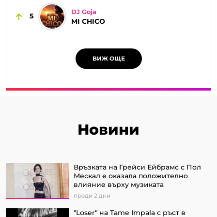
DJ Goja
5
MI CHICO
ВИЖ ОЩЕ
Новини
Връзката на Грейси Ейбрамс с Пол
Мескал е оказала положително
влияние върху музиката
преди 2 дни
"Loser" на Tame Impala с ръст в