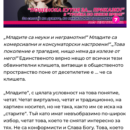
„Младите са неуки и неграмотни!“ Младите са
комерсиални и консуматорски настроени!“.„Това
поколение е трагедия, нищо няма да излезе от
него!“
Единственото вярно нещо от всички тези
обвинителни клишета, витаещи в общественото
пространство поне от десетилетие е ... че са
клишета.
„Младите“, с цялата условност на това понятие,
четат. Четат виртуално, четат и традиционно, на
хартиен носител, но не така, както им се иска на
„старите“. Тъй като имат невъобразимо по-широк
избор, четат това, което те смятат интересно за
тях. Не са конформисти и Слава Богу. Това, което