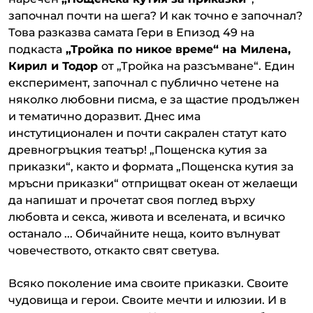
започнал почти на шега? И как точно е започнал?
Това разказва самата Гери в Епизод 49 на
подкаста
„Тройка по никое време“ на Милена,
Кирил и Тодор
от „Тройка на разсъмване“. Един
експеримент, започнал с публично четене на
няколко любовни писма, е за щастие продължен
и тематично доразвит. Днес има
инстутиционален и почти сакрален статут като
древногръцкия театър! „Пощенска кутия за
приказки“, както и формата „Пощенска кутия за
мръсни приказки“ отприщват океан от желаещи
да напишат и прочетат своя поглед върху
любовта и секса, живота и вселената, и всичко
останало ... Обичайните неща, които вълнуват
човечеството, откакто свят светува.
Всяко поколение има своите приказки. Своите
чудовища и герои. Своите мечти и илюзии. И в