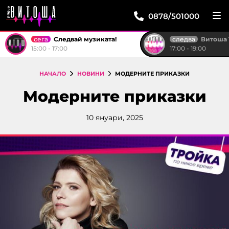
0878/501000
сега
следва
Следвай музиката!
Витоша ТОП 
15:00 - 17:00
17:00 - 19:00
НАЧАЛО
НОВИНИ
МОДЕРНИТЕ ПРИКАЗКИ
Модерните приказки
10 януари, 2025