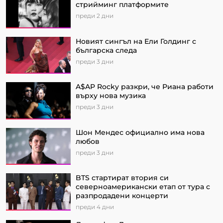
стрийминг платформите
преди 2 дни
Новият сингъл на Ели Голдинг с
българска следа
преди 3 дни
A$AP Rocky разкри, че Риана работи
върху нова музика
преди 3 дни
Шон Мендес официално има нова
любов
преди 3 дни
BTS стартират втория си
северноамерикански етап от турa с
разпродадени концерти
преди 4 дни