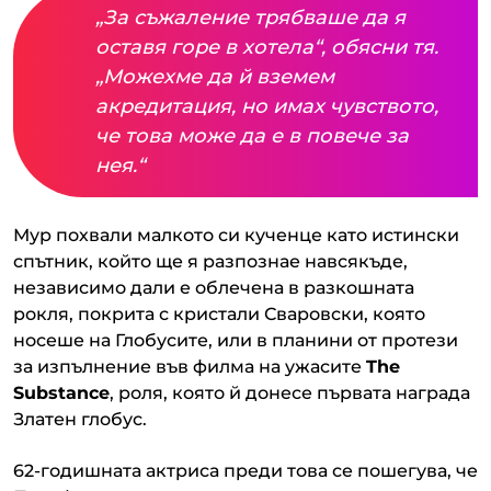
„За съжаление трябваше да я
оставя горе в хотела“, обясни тя.
„Можехме да й вземем
акредитация, но имах чувството,
че това може да е в повече за
нея.“
Мур похвали малкото си кученце като истински
спътник, който ще я разпознае навсякъде,
независимо дали е облечена в разкошната
рокля, покрита с кристали Сваровски, която
носеше на Глобусите, или в планини от протези
за изпълнение във филма на ужасите
The
Substance
, роля, която й донесе първата награда
Златен глобус.
62-годишната актриса преди това се пошегува, че