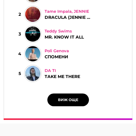
Tame Impala, JENNIE
2
DRACULA (JENNIE REMIX)
Teddy Swims
3
MR. KNOW IT ALL
Poli Genova
4
СПОМЕНИ
DA TI
5
TAKE ME THERE
ВИЖ ОЩЕ