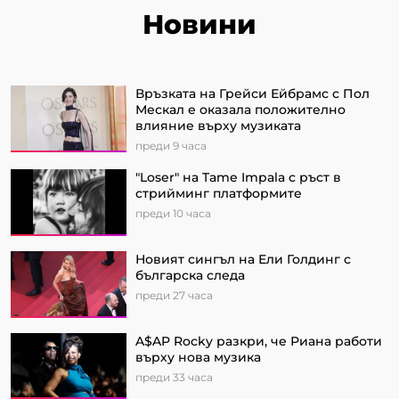
Новини
Връзката на Грейси Ейбрамс с Пол
Мескал е оказала положително
влияние върху музиката
преди 9 часа
"Loser" на Tame Impala с ръст в
стрийминг платформите
преди 10 часа
Новият сингъл на Ели Голдинг с
българска следа
преди 27 часа
A$AP Rocky разкри, че Риана работи
върху нова музика
преди 33 часа