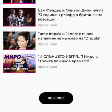
Сам Фендър и Оливия Дийн чупят
73-годишен рекорд в британската
класация
преди 6 дни
Tame Impala и Jennie с първо
изпълнение на живо на "Dracula"
преди 6 дни
“И СЛЪНЦЕТО ИЗГРЯ…”! Миро в
“Тройка по никое време“!💛
преди 6 дни
ВИЖ ОЩЕ