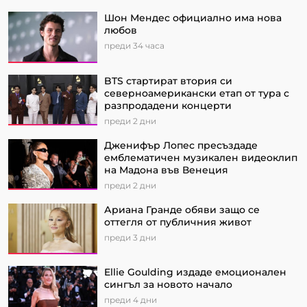
Шон Мендес официално има нова
любов
преди 34 часа
BTS стартират втория си
северноамерикански етап от турa с
разпродадени концерти
преди 2 дни
Дженифър Лопес пресъздаде
емблематичен музикален видеоклип
на Мадона във Венеция
преди 2 дни
Ариана Гранде обяви защо се
оттегля от публичния живот
преди 3 дни
Ellie Goulding издаде емоционален
сингъл за новото начало
преди 4 дни