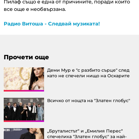
Пилаф също е една от причините, поради които
все още е необвързана.
Радио Витоша - Следвай музиката!
Прочети още
Деми Мур e "с разбито сърце" след
като не спечели нищо на Оскарите
Всичко от нощта на "Златен глобус"
„Бруталистът“ и „Емилия Перес“
спечелиха "Златен глобус" за най-