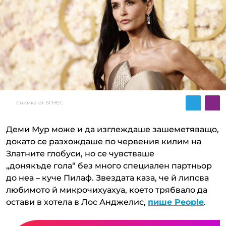
Снимка от БГНЕС
Деми Мур може и да изглеждаше зашеметяващо,
докато се разхождаше по червения килим на
Златните глобуси, но се чувстваше
„донякъде гола“ без много специален партньор
до неа – куче Пилаф. Звездата каза, че й липсва
любимото й микрочихуахуа, което трябвало да
остави в хотела в Лос Анджелис,
пише People
.