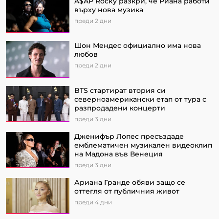
A$AP Rocky разкри, че Риана работи
върху нова музика
преди 2 дни
Шон Мендес официално има нова
любов
преди 2 дни
BTS стартират втория си
северноамерикански етап от турa с
разпродадени концерти
преди 3 дни
Дженифър Лопес пресъздаде
емблематичен музикален видеоклип
на Мадона във Венеция
преди 3 дни
Ариана Гранде обяви защо се
оттегля от публичния живот
преди 4 дни