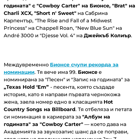
годината" с "Cowboy Carter" на Бионсе, "Brat" на
Charli XCX, "Short n' Sweet"
на Сабрина
Карпентър, "The Rise and Fall of a Midwest
Princess" на Chappell Roan, "New Blue Sun" на
André 3000 и "Djesse Vol. 4" на
Джейкъб Колиър
.
Междувременно
Бионсе
счупи рекорда за
номинации
. Тя вече има 99.
Бионсе
е
номинирана за "Песен" и "Запис на годината" за
„Texas Hold ‘Em”
- песента, която създаде
история, като я направи първата чернокожа
жена, заела номер едно в класацията
Hot
Country Songs на Billboard
. Тя отбеляза и петата
си номинация в кариерата за
"Албум на
годината" за "Cowboy Carter"
— което дава на
Академията за звукозапис шанс да се поправи,