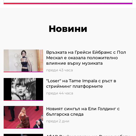
Новини
Връзката на Грейси Ейбрамс с Пол
Мескал е оказала положително
влияние върху музиката
преди 43 часа
"Loser" на Tame Impala с ръст в
стрийминг платформите
преди 44 часа
Новият сингъл на Ели Голдинг с
българска следа
преди 2 дни