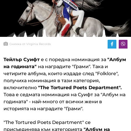
Снимка от Virginia Records
Teйлър Суифт
е с поредна номинация за
"Aлбум
на годината"
на наградите "Грами". Така и
четирите албума, които издаде след "Folklore",
получиха номинация в тази категория,
включително
"The Tortured Poets Department".
Това е седмата номинация на Суифт за "Aлбум на
годината" - най-много от всички жени в
историята на наградите "Грами".
"The Tortured Poets Department" се
присъединява към категорията
"Албум на