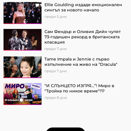
Ellie Goulding издаде емоционален
сингъл за новото начало
преди 5 дни
Сам Фендър и Оливия Дийн чупят
73-годишен рекорд в британската
класация
преди 7 дни
Tame Impala и Jennie с първо
изпълнение на живо на "Dracula"
преди 7 дни
“И СЛЪНЦЕТО ИЗГРЯ…”! Миро в
“Тройка по никое време“!💛
преди 8 дни