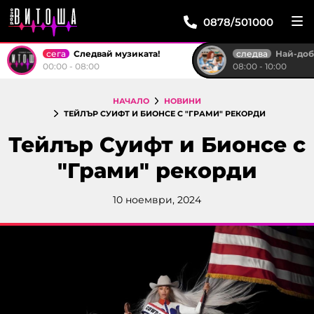
0878/501000
сега
следва
Следвай музиката!
Най-доброто от "Тройк
00:00 - 08:00
08:00 - 10:00
НАЧАЛО
НОВИНИ
ТЕЙЛЪР СУИФТ И БИОНСЕ С "ГРАМИ" РЕКОРДИ
Тейлър Суифт и Бионсе с
"Грами" рекорди
10 ноември, 2024