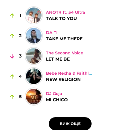
ANOTR ft. 54 Ultra
1
TALK TO YOU
DA TI
2
TAKE ME THERE
The Second Voice
3
LET ME BE
Bebe Rexha & Faithless
4
NEW RELIGION
DJ Goja
5
MI CHICO
ВИЖ ОЩЕ