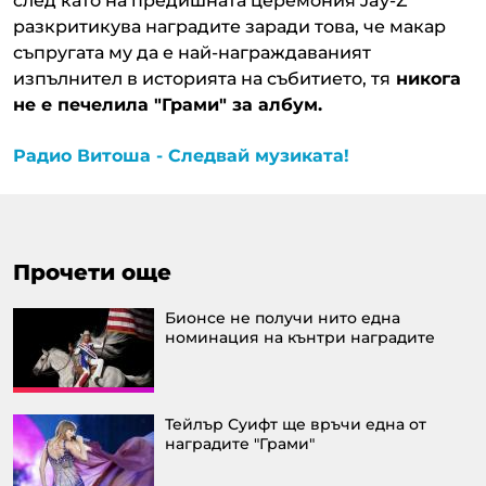
след като на предишната церемония Jay-Z
разкритикува наградите заради това, че макар
съпругата му да е най-награждаваният
изпълнител в историята на събитието, тя
никога
не е печелила "Грами" за албум.
Радио Витоша - Следвай музиката!
Прочети още
Бионсе не получи нито една
номинация на кънтри наградите
Тейлър Суифт ще връчи една от
наградите "Грами"