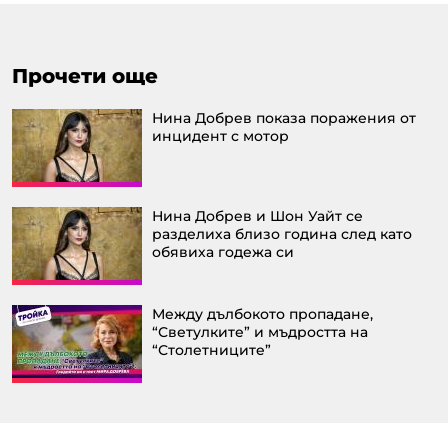
Прочети още
Нина Добрев показа поражения от
инцидент с мотор
Нина Добрев и Шон Уайт се
разделиха близо година след като
обявиха годежа си
Между дълбокото пропадане,
“Светулките” и мъдростта на
“Столетницитe”