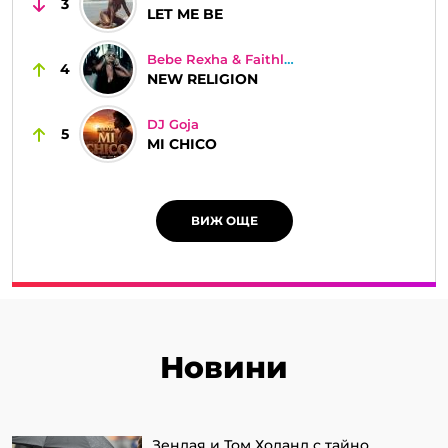
3
LET ME BE
Bebe Rexha & Faithless
4
NEW RELIGION
DJ Goja
5
MI CHICO
ВИЖ ОЩЕ
Новини
Зендая и Том Холанд с тайно