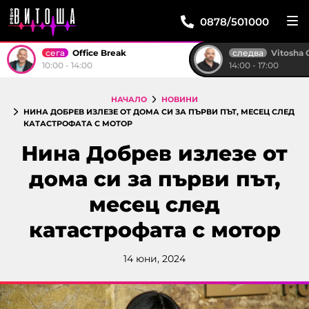
0878/501000
сега
следва
Office Break
Vitosha 
10:00 - 14:00
14:00 - 17:00
НАЧАЛО
НОВИНИ
НИНА ДОБРЕВ ИЗЛЕЗЕ ОТ ДОМА СИ ЗА ПЪРВИ ПЪТ, МЕСЕЦ СЛЕД
КАТАСТРОФАТА С МОТОР
Нина Добрев излезе от
дома си за първи път,
месец след
катастрофата с мотор
14 юни, 2024