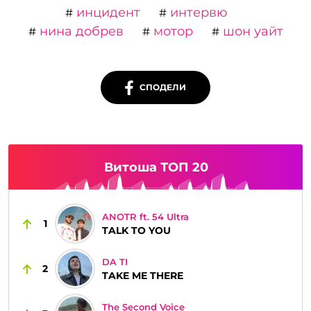
инцидент
интервю
#
#
нина добрев
мотор
шон уайт
#
#
#
СПОДЕЛИ
Витоша ТОП 20
ANOTR ft. 54 Ultra
1
TALK TO YOU
DA TI
2
TAKE ME THERE
The Second Voice