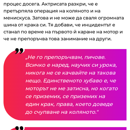
процес досега. Актрисата разкри, че е
претърпяла операция на коляното и на
менискуса. Затова и не може да сваля огромната
шина от крака си. Тя добави, че инцидентът е
станал по време на първото й каране на мотор и
че не препоръчва това занимание на други.
„Не го препоръчвам, пичове.
Всичко е наред, научих си урока,
никога не се качвайте на такова
нещо. Единственото хубаво е, че
моторът не ме затисна, но когато
се приземих, се приземих на
един крак, права, което доведе
до счупване на коляното."