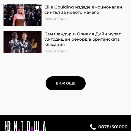
Ellie Goulding издаде емоционален
сингъл за новото начало
преди 7 дни
Сам Фендър и Оливия Дийн чупят
73-годишен рекорд в британската
класация
преди 9 дни
ВИЖ ОЩЕ
0878/501000