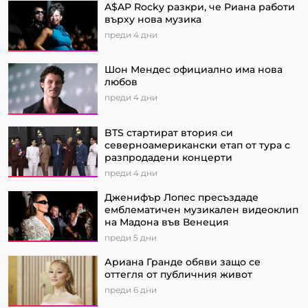
A$AP Rocky разкри, че Риана работи
върху нова музика
преди 4 дни
Шон Мендес официално има нова
любов
преди 4 дни
BTS стартират втория си
северноамерикански етап от турa с
разпродадени концерти
преди 4 дни
Дженифър Лопес пресъздаде
емблематичен музикален видеоклип
на Мадона във Венеция
преди 5 дни
Ариана Гранде обяви защо се
оттегля от публичния живот
преди 6 дни