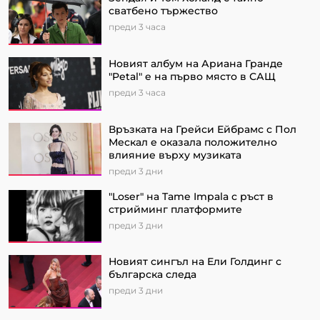
сватбено тържество
преди 3 часа
Новият албум на Ариана Гранде
"Petal" e на първо място в САЩ
преди 3 часа
Връзката на Грейси Ейбрамс с Пол
Мескал е оказала положително
влияние върху музиката
преди 3 дни
"Loser" на Tame Impala с ръст в
стрийминг платформите
преди 3 дни
Новият сингъл на Ели Голдинг с
българска следа
преди 3 дни