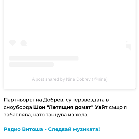
A post shared by Nina Dobrev (@nina)
Партньорът на Добрев, суперзвездата в
сноуборда
Шон "Летящия домат" Уайт
също я
забавлява, като танцува из хола.
Радио Витоша - Следвай музиката!