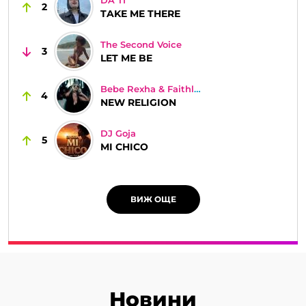
DA TI
2
TAKE ME THERE
The Second Voice
3
LET ME BE
Bebe Rexha & Faithless
4
NEW RELIGION
DJ Goja
5
MI CHICO
ВИЖ ОЩЕ
Новини