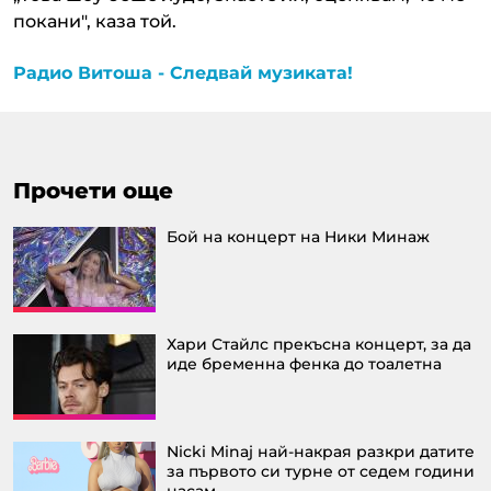
покани", каза той.
Радио Витоша - Следвай музиката!
Прочети още
Бой на концерт на Ники Минаж
Хари Стайлс прекъсна концерт, за да
иде бременна фенка до тоалетна
Nicki Minaj най-накрая разкри датите
за първото си турне от седем години
насам