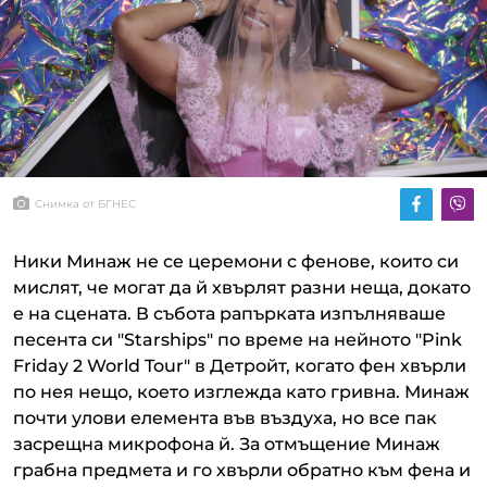
Снимка от БГНЕС
Ники Минаж не сe церемони с фенове, които си
мислят, че могат да й хвърлят разни неща, докато
е на сцената. В събота рапърката изпълняваше
песента си "Starships" по време на нейното "Pink
Friday 2 World Tour" в Детройт, когато фен хвърли
по нея нещо, което изглежда като гривна. Минаж
почти улови елемента във въздуха, но все пак
засрещна микрофона й. За отмъщение Минаж
грабна предмета и го хвърли обратно към фена и