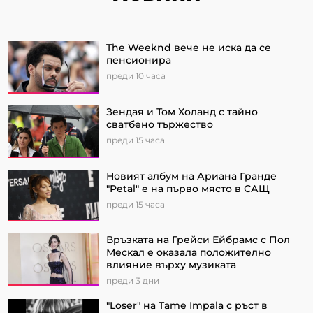
The Weeknd вече не иска да се
пенсионира
преди 10 часа
Зендая и Том Холанд с тайно
сватбено тържество
преди 15 часа
Новият албум на Ариана Гранде
"Petal" e на първо място в САЩ
преди 15 часа
Връзката на Грейси Ейбрамс с Пол
Мескал е оказала положително
влияние върху музиката
преди 3 дни
"Loser" на Tame Impala с ръст в