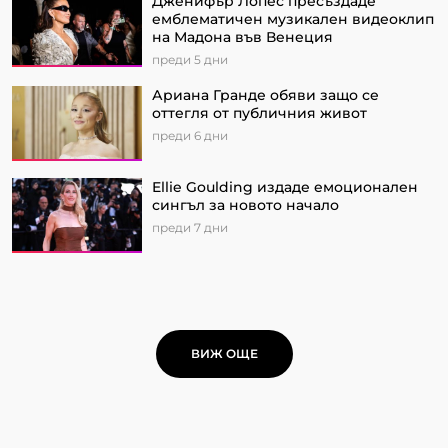
Дженифър Лопес пресъздаде
емблематичен музикален видеоклип
на Мадона във Венеция
преди 5 дни
Ариана Гранде обяви защо се
оттегля от публичния живот
преди 6 дни
Ellie Goulding издаде емоционален
сингъл за новото начало
преди 7 дни
ВИЖ ОЩЕ