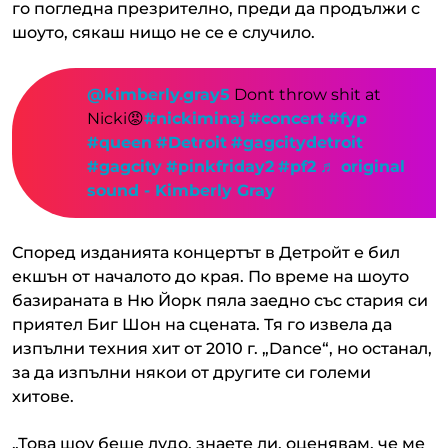
го погледна презрително, преди да продължи с
шоуто, сякаш нищо не се е случило.
@kimberly.gray5
Dont throw shit at
Nicki😡
#nickiminaj
#concert
#fyp
#queen
#Detroit
#gagcitydetroit
#gagcity
#pinkfriday2
#pf2
♬ original
sound - Kimberly Gray
Според изданията концертът в Детройт е бил
екшън от началото до края. По време на шоуто
базираната в Ню Йорк пяла заедно със стария си
приятел Биг Шон на сцената. Тя го извела да
изпълни техния хит от 2010 г. „Dance“, но останал,
за да изпълни някои от другите си големи
хитове.
„Това шоу беше лудо, знаете ли, оценявам, че ме