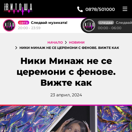
0878/501000
сега
следва
Следвай музиката!
Следвай м
20:00 - 23:59
00:00 - 06:00
НАЧАЛО
НОВИНИ
НИКИ МИНАЖ НЕ СE ЦЕРЕМОНИ С ФЕНОВЕ. ВИЖТЕ КАК
Ники Минаж не сe
церемони с фенове.
Вижте как
23 април, 2024