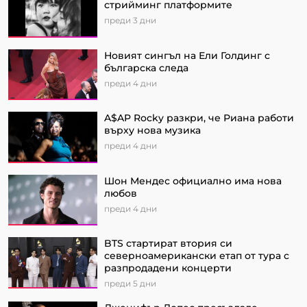
стрийминг платформите
преди 3 дни
Новият сингъл на Ели Голдинг с
българска следа
преди 4 дни
A$AP Rocky разкри, че Риана работи
върху нова музика
преди 4 дни
Шон Мендес официално има нова
любов
преди 4 дни
BTS стартират втория си
северноамерикански етап от турa с
разпродадени концерти
преди 5 дни