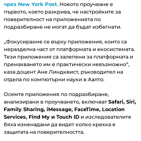
чрез New York Post
. Новото проучване е
първото, което разкрива, че настройките за
поверителност на приложенията по
подразбиране не могат да бъдат избегнати.
„Фокусирахме се върху приложения, които са
неразделна част от платформата и екосистемата.
Тези приложения са залепени за платформата и
премахването им е практически невъзможно“,
каза доцент Ане Линдквист, ръководител на
отдела по компютърни науки в Аалто.
Осемте приложения по подразбиране,
анализирани в проучването, включват
Safari, Siri,
Family Sharing, iMessage, FaceTime, Location
Services, Find My и Touch ID
и изследователите
бяха изненадани да видят колко крехка е
защитата на поверителността.