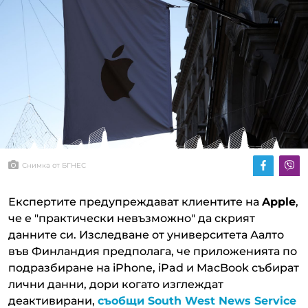
Снимка от БГНЕС
Експертите предупреждават клиентите на
Apple
,
че е "практически невъзможно" да скрият
данните си. Изследване от университета Аалто
във Финландия предполага, че приложенията по
подразбиране на iPhone, iPad и MacBook събират
лични данни, дори когато изглеждат
деактивирани,
съобщи
South West News Service