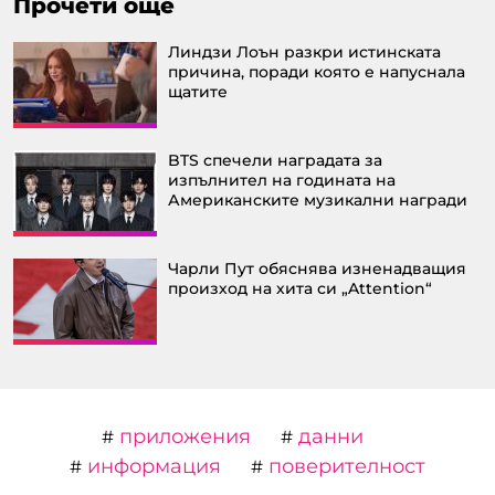
Прочети още
Линдзи Лоън разкри истинската
причина, поради която е напуснала
щатите
BTS спечели наградата за
изпълнител на годината на
Американските музикални награди
Чарли Пут обяснява изненадващия
произход на хита си „Attention“
приложения
данни
#
#
информация
поверителност
#
#