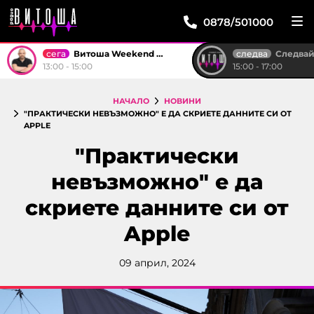
0878/501000
сега
следва
Витоша Weekend със Стоян
Следвай м
13:00 - 15:00
15:00 - 17:00
НАЧАЛО
НОВИНИ
"ПРАКТИЧЕСКИ НЕВЪЗМОЖНО" E ДА СКРИЕТЕ ДАННИТЕ СИ ОТ
APPLE
"Практически
невъзможно" e да
скриете данните си от
Apple
09 април, 2024