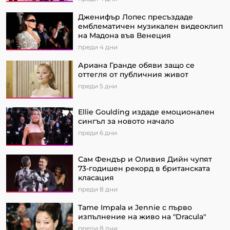
Дженифър Лопес пресъздаде
емблематичен музикален видеоклип
на Мадона във Венеция
преди 4 дни
Ариана Гранде обяви защо се
оттегля от публичния живот
преди 5 дни
Ellie Goulding издаде емоционален
сингъл за новото начало
преди 6 дни
Сам Фендър и Оливия Дийн чупят
73-годишен рекорд в британската
класация
преди 8 дни
Tame Impala и Jennie с първо
изпълнение на живо на "Dracula"
преди 8 дни