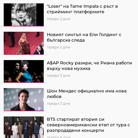
"Loser" на Tame Impala с ръст в
стрийминг платформите
преди 2 дни
Новият сингъл на Ели Голдинг с
българска следа
преди 2 дни
A$AP Rocky разкри, че Риана работи
върху нова музика
преди 3 дни
Шон Мендес официално има нова
любов
преди 3 дни
BTS стартират втория си
северноамерикански етап от турa с
разпродадени концерти
преди 4 дни