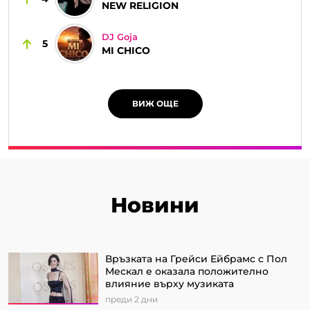
NEW RELIGION
DJ Goja
5
MI CHICO
ВИЖ ОЩЕ
Новини
Връзката на Грейси Ейбрамс с Пол
Мескал е оказала положително
влияние върху музиката
преди 2 дни