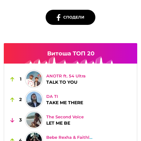
СПОДЕЛИ
Витоша ТОП 20
ANOTR ft. 54 Ultra
1
TALK TO YOU
DA TI
2
TAKE ME THERE
The Second Voice
3
LET ME BE
Bebe Rexha & Faithless
4