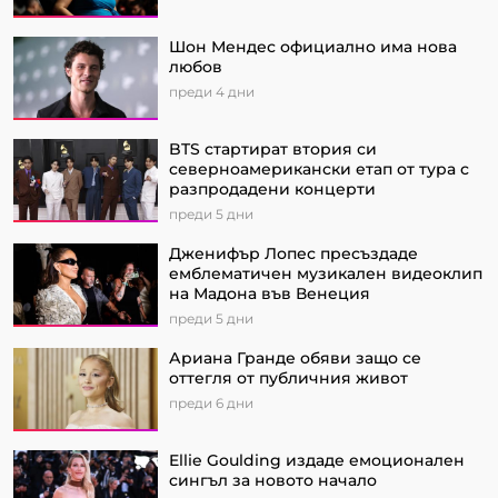
Шон Мендес официално има нова
любов
преди 4 дни
BTS стартират втория си
северноамерикански етап от турa с
разпродадени концерти
преди 5 дни
Дженифър Лопес пресъздаде
емблематичен музикален видеоклип
на Мадона във Венеция
преди 5 дни
Ариана Гранде обяви защо се
оттегля от публичния живот
преди 6 дни
Ellie Goulding издаде емоционален
сингъл за новото начало