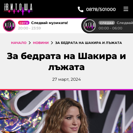
0878/501000
сега
следва
Следвай музиката!
Следвай м
20:00 - 23:59
00:00 - 06:00
НАЧАЛО
НОВИНИ
ЗА БЕДРАТА НА ШАКИРА И ЛЪЖАТА
За бедрата на Шакира и
лъжата
27 март, 2024