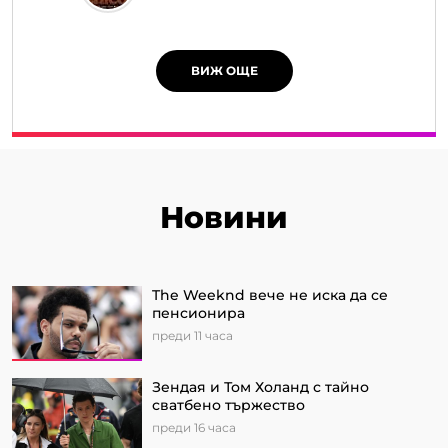
ВИЖ ОЩЕ
Новини
The Weeknd вече не иска да се
пенсионира
преди 11 часа
Зендая и Том Холанд с тайно
сватбено тържество
преди 16 часа