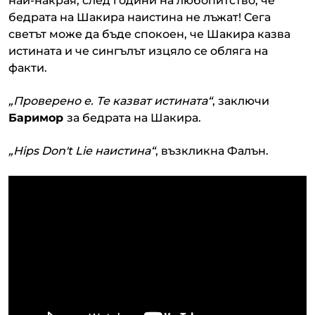
най-накрая, след години на любопитство, че
бедрата на Шакира наистина не лъжат! Сега
светът може да бъде спокоен, че Шакира казва
истината и че сингълът изцяло се обляга на
факти.
„Проверено е. Те казват истината“
, заключи
Баримор
за бедрата на Шакира.
„Hips Don't Lie наистина“
, възкликна Фалън.