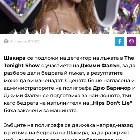
Снимка от БГНЕС
Шакира
се подложи на детектор на лъжата в
The
Tonight Show
с участието на
Джими Фалън
, за да
разбере дали бедрата й лъжат, а резултатите
може да ви изненадат. Сцената беше нагласена и
администраторите на полиграфа
Дрю Баримор
и
Джими Фалън се подготвиха за най-лошото, тъй
като бедрата на изпълнителя на
„Hips Don't Lie“
бяха закачени за машината.
Зъбците на полиграфа се движеха напред-назад
в ритъма на бедрата на Шакира, за да разкрият