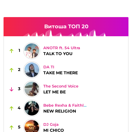
Витоша ТОП 20
ANOTR ft. 54 Ultra
1
TALK TO YOU
DA TI
2
TAKE ME THERE
The Second Voice
3
LET ME BE
Bebe Rexha & Faithless
4
NEW RELIGION
DJ Goja
5
MI CHICO