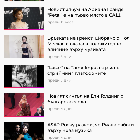
Новият албум на Ариана Гранде
"Petal" e на първо място в САЩ
преди 16 часа
Връзката на Грейси Ейбрамс с Пол
Мескал е оказала положително
влияние върху музиката
преди 3 дни
"Loser" на Tame Impala с ръст в
стрийминг платформите
преди 3 дни
Новият сингъл на Ели Голдинг с
българска следа
преди 4 дни
A$AP Rocky разкри, че Риана работи
върху нова музика
преди 4 дни