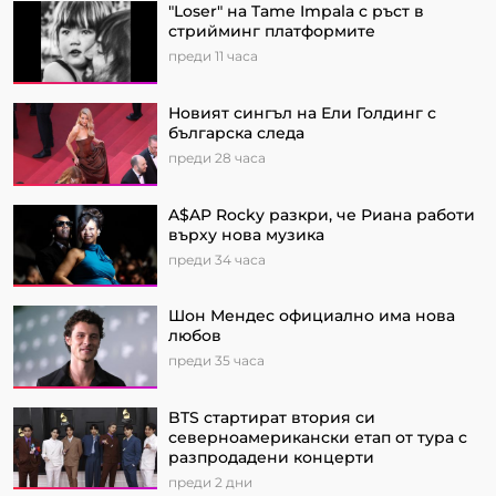
"Loser" на Tame Impala с ръст в
стрийминг платформите
преди 11 часа
Новият сингъл на Ели Голдинг с
българска следа
преди 28 часа
A$AP Rocky разкри, че Риана работи
върху нова музика
преди 34 часа
Шон Мендес официално има нова
любов
преди 35 часа
BTS стартират втория си
северноамерикански етап от турa с
разпродадени концерти
преди 2 дни