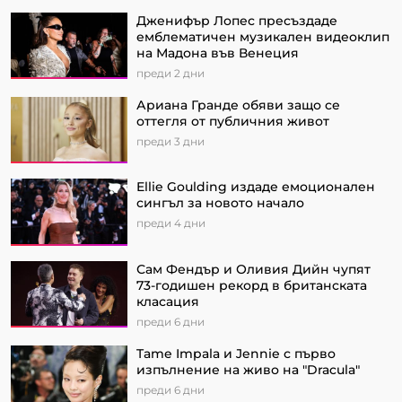
Дженифър Лопес пресъздаде
емблематичен музикален видеоклип
на Мадона във Венеция
преди 2 дни
Ариана Гранде обяви защо се
оттегля от публичния живот
преди 3 дни
Ellie Goulding издаде емоционален
сингъл за новото начало
преди 4 дни
Сам Фендър и Оливия Дийн чупят
73-годишен рекорд в британската
класация
преди 6 дни
Tame Impala и Jennie с първо
изпълнение на живо на "Dracula"
преди 6 дни