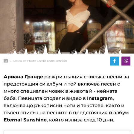
Снимка от Photo Credit Katia Temkin
Ариана Гранде
разкри пълния списък с песни за
предстоящия си албум и той включва песен с
много специален човек в живота ѝ - нейната
баба. Певицата сподели видео в
Instagram
,
включващо ръкописни ноти и текстове, както и
пълен списък на песните в предстоящия й албум
Eternal Sunshine
, който излиза след 10 дни.