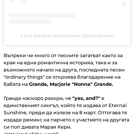
A post shared by Ariana Grande (@arianagrande)
Въпреки че много от песните загатват както за
края на една романтична историяа, така и за
възможното начало на друга, последната песен
"ordinary things" се откроява благодарение на
бабата на
Grande, Marjorie "Nonna" Grande.
Гранде наскоро разкри, че
"yes, and?"
e
единственият сингъл, който тя издава от Eternal
Sunshine, преди да излезе на 8 март. Оттогава тя
издаде ремикс на парчето с участието на другата
си поп дивата Марая Кери.