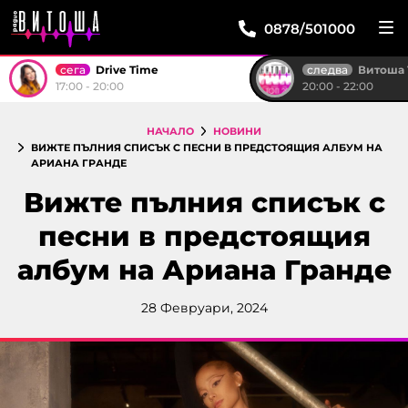
0878/501000
сега
следва
Drive Time
Витоша ТОП 
17:00 - 20:00
20:00 - 22:00
НАЧАЛО
НОВИНИ
ВИЖТЕ ПЪЛНИЯ СПИСЪК С ПЕСНИ В ПРЕДСТОЯЩИЯ АЛБУМ НА
АРИАНА ГРАНДЕ
Вижте пълния списък с
песни в предстоящия
албум на Ариана Гранде
28 Февруари, 2024