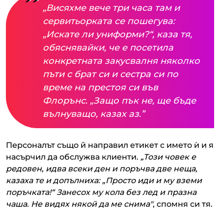
„Висяхме вече три часа там и
сервитьорката се пошегува:
„Искате ли униформи?“, каза тя,
обяснявайки, че е посетила
конкретната закусвалня няколко
пъти с брат си и сестра си по
време на престоя си във
Флорънс. „Защо пък не, ще бъде
вълнуващо, казах аз.”
Персоналът също й направил етикет с името ѝ и я
насърчил да обслужва клиенти.
„Този човек е
редовен, идва всеки ден и поръчва две неща,
казаха те и допълниха: „Просто иди и му вземи
поръчката!“ Занесох му кола без лед и празна
чаша. Не видях някой да ме снима"
, спомня си тя.