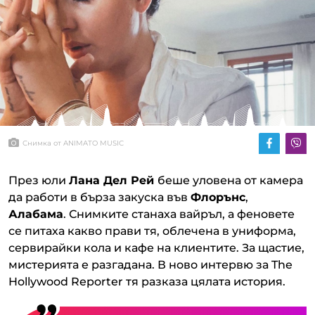
Снимка от ANIMATO MUSIC
През юли
Лана Дел Рей
беше уловена от камера
да работи в бърза закуска във
Флорънс
,
Алабама
. Снимките станаха вайръл, а феновете
се питаха какво прави тя, облечена в униформа,
сервирайки кола и кафе на клиентите. За щастие,
мистерията е разгадана. В ново интервю за The
Hollywood Reporter тя разказа цялата история.