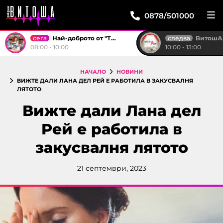
0878/501000
сега
следва
Най-доброто от "Тройка на разсъмване"
ВитошА
08:00 - 10:00
10:00 - 13:00
НАЧАЛО
НОВИНИ
ВИЖТЕ ДАЛИ ЛАНА ДЕЛ РЕЙ Е РАБОТИЛА В ЗАКУСВАЛНЯ
ЛЯТОТО
Вижте дали Лана дел
Рей е работила в
закусвалня лятото
21 септември, 2023