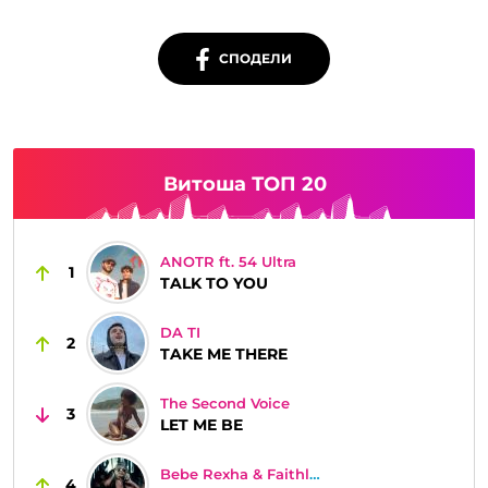
СПОДЕЛИ
Витоша ТОП 20
ANOTR ft. 54 Ultra
1
TALK TO YOU
DA TI
2
TAKE ME THERE
The Second Voice
3
LET ME BE
Bebe Rexha & Faithless
4