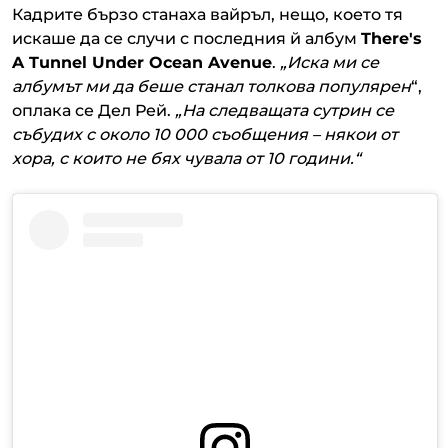
Кадрите бързо станаха вайръл, нещо, което тя
искаше да се случи с последния й албум
There's
A Tunnel Under Ocean Avenue
.
„Иска ми се
албумът ми да беше станал толкова популярен
“,
оплака се Дел Рей.
„На следващата сутрин се
събудих с около 10 000 съобщения – някои от
хора, с които не бях чувала от 10 години.“