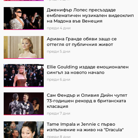
Дженифър Лопес пресъздаде
емблематичен музикален видеоклип
на Мадона във Венеция
преди 4 дни
Ариана Гранде обяви защо се
оттегля от публичния живот
преди 5 дни
Ellie Goulding издаде емоционален
сингъл за новото начало
преди 6 дни
Сам Фендър и Оливия Дийн чупят
73-годишен рекорд в британската
класация
преди 7 дни
Tame Impala и Jennie с първо
изпълнение на живо на "Dracula"
преди 8 дни