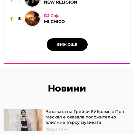
NEW RELIGION
DJ Goja
5
MI CHICO
ВИЖ ОЩЕ
Новини
Връзката на Грейси Ейбрамс с Пол
Мескал е оказала положително
влияние върху музиката
преди 2 дни