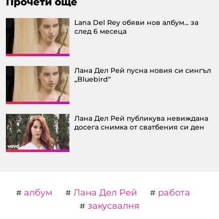
Прочети още
Lana Del Rey обяви нов албум... за
след 6 месеца
Лана Дел Рей пусна новия си сингъл
„Bluebird“
Лана Дел Рей публикува невиждана
досега снимка от сватбения си ден
албум
Лана Дел Рей
работа
#
#
#
закусвалня
#