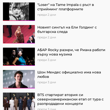
"Loser" на Tame Impala с ръст в
стрийминг платформите
преди 2 дни
Новият сингъл на Ели Голдинг с
българска следа
преди 2 дни
A$AP Rocky разкри, че Риана работи
върху нова музика
преди 3 дни
Шон Мендес официално има нова
любов
преди 3 дни
BTS стартират втория си
северноамерикански етап от турa с
разпродадени концерти
преди 3 дни