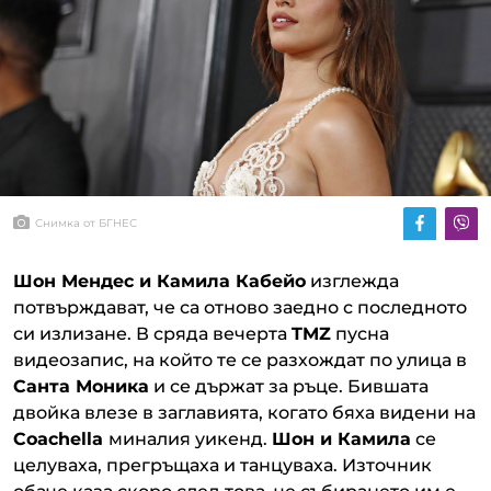
Снимка от БГНЕС
Шон Мендес и Камила Кабейо
изглежда
потвърждават, че са отново заедно с последното
си излизане. В сряда вечерта
TMZ
пусна
видеозапис, на който те се разхождат по улица в
Санта Моника
и се държат за ръце. Бившата
двойка влезе в заглавията, когато бяха видени на
Coachella
миналия уикенд.
Шон и Камила
се
целуваха, прегръщаха и танцуваха. Източник