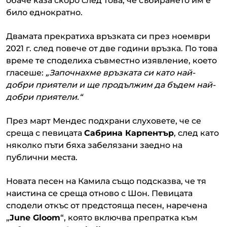
обаче каза скоро след това, че събирането им е
било еднократно.
Двамата прекратиха връзката си през ноември
2021 г. след повече от две години връзка. По това
време те споделиха съвместно изявление, което
гласеше:
„Започнахме връзката си като най-
добри приятели и ще продължим да бъдем най-
добри приятели.“
През март Мендес подхрани слуховете, че се
среща с певицата
Сабрина Карпентър
, след като
няколко пъти бяха забелязани заедно на
публични места.
Новата песен на Камила също подсказва, че тя
наистина се среща отново с Шон. Певицата
сподели откъс от предстояща песен, наречена
„
June Gloom
“, която включва препратка към