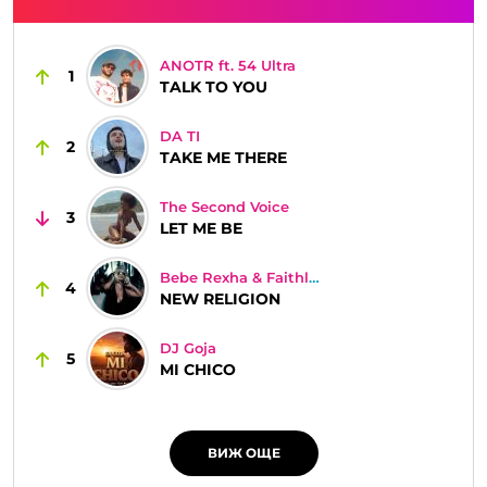
ANOTR ft. 54 Ultra
1
TALK TO YOU
DA TI
2
TAKE ME THERE
The Second Voice
3
LET ME BE
Bebe Rexha & Faithless
4
NEW RELIGION
DJ Goja
5
MI CHICO
ВИЖ ОЩЕ