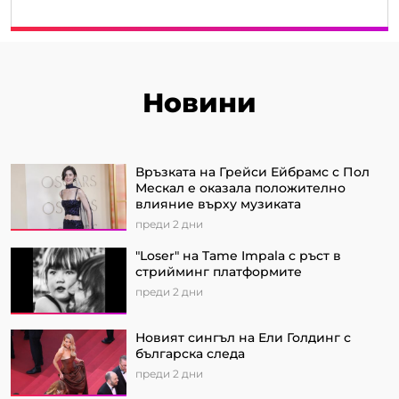
Новини
Връзката на Грейси Ейбрамс с Пол
Мескал е оказала положително
влияние върху музиката
преди 2 дни
"Loser" на Tame Impala с ръст в
стрийминг платформите
преди 2 дни
Новият сингъл на Ели Голдинг с
българска следа
преди 2 дни