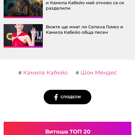
и Камила Кабейо май отново са се
разделили
Вижте ще имат ли Селена Гомез и
Камила Кабейо обща песен
Камила Кабейо
Шон Мендес
#
#
СПОДЕЛИ
Витоша ТОП 20