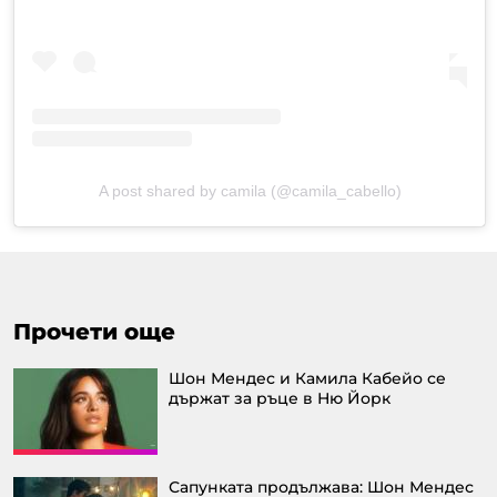
A post shared by camila (@camila_cabello)
Прочети още
Шон Мендес и Камила Кабейо се
държат за ръце в Ню Йорк
Сапунката продължава: Шон Мендес