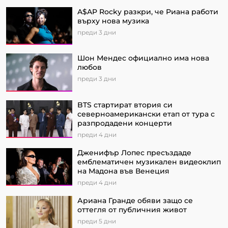
A$AP Rocky разкри, че Риана работи
върху нова музика
преди 3 дни
Шон Мендес официално има нова
любов
преди 3 дни
BTS стартират втория си
северноамерикански етап от турa с
разпродадени концерти
преди 4 дни
Дженифър Лопес пресъздаде
емблематичен музикален видеоклип
на Мадона във Венеция
преди 4 дни
Ариана Гранде обяви защо се
оттегля от публичния живот
преди 5 дни