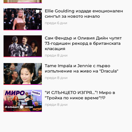
Ellie Goulding издаде емоционален
сингъл за новото начало
преди 6 дни
Сам Фендър и Оливия Дийн чупят
73-годишен рекорд в британската
класация
преди 8 дни
Tame Impala и Jennie с първо
изпълнение на живо на "Dracula"
преди 8 дни
“И СЛЪНЦЕТО ИЗГРЯ…”! Миро в
“Тройка по никое време“!💛
преди 8 дни