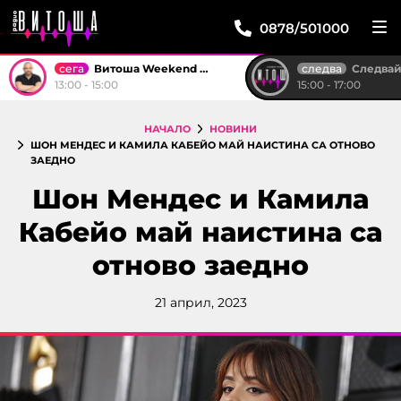
0878/501000
сега
следва
Витоша Weekend със Стоян
Следвай м
13:00 - 15:00
15:00 - 17:00
НАЧАЛО
НОВИНИ
ШОН МЕНДЕС И КАМИЛА КАБЕЙО МАЙ НАИСТИНА СА ОТНОВО
ЗАЕДНО
Шон Мендес и Камила
Кабейо май наистина са
отново заедно
21 април, 2023