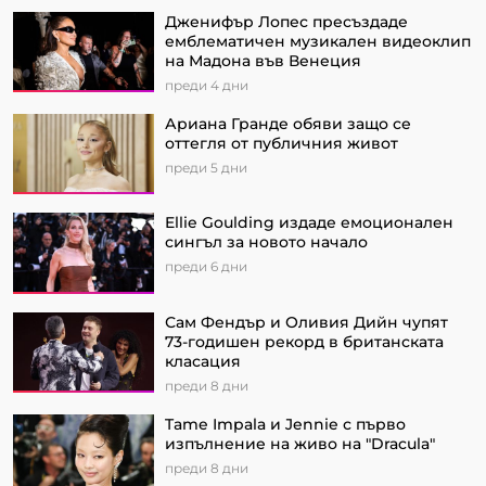
Дженифър Лопес пресъздаде
емблематичен музикален видеоклип
на Мадона във Венеция
преди 4 дни
Ариана Гранде обяви защо се
оттегля от публичния живот
преди 5 дни
Ellie Goulding издаде емоционален
сингъл за новото начало
преди 6 дни
Сам Фендър и Оливия Дийн чупят
73-годишен рекорд в британската
класация
преди 8 дни
Tame Impala и Jennie с първо
изпълнение на живо на "Dracula"
преди 8 дни