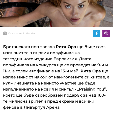
Снимка от Entiendo
Британската поп звезда
Рита Ора
ще бъде гост-
изпълнител в първия полуфинал на
тазгодишното издание Евровизия. Двата
полуфинала на конкурса ще се проведат на 9-и и
11-и, а големият финал е на 13-и май.
Рита Ора
ще
изпее микс от някои от най-големите си хитове, а
кулминацията на нейното участие ще бъде
изпълнението на новия ѝ сингъл - „Praising You”,
което ще бъде своеобразен подарък за над 160-
те милиона зрители пред екрана и всички
фенове в Ливърпул Арена.