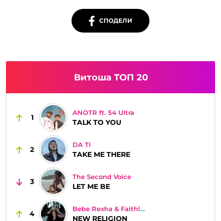
СПОДЕЛИ
Витоша ТОП 20
ANOTR ft. 54 Ultra
1
TALK TO YOU
DA TI
2
TAKE ME THERE
The Second Voice
3
LET ME BE
Bebe Rexha & Faithless
4
NEW RELIGION