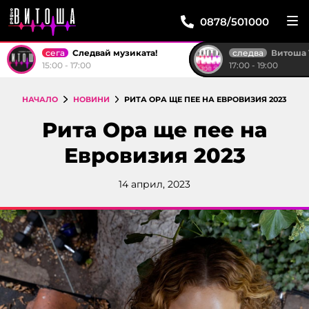
0878/501000
сега
следва
Следвай музиката!
Витоша ТОП 
15:00 - 17:00
17:00 - 19:00
НАЧАЛО
НОВИНИ
РИТА ОРА ЩЕ ПЕЕ НА ЕВРОВИЗИЯ 2023
Рита Ора ще пее на
Евровизия 2023
14 април, 2023