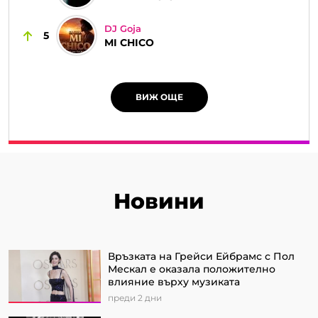
DJ Goja
5
MI CHICO
ВИЖ ОЩЕ
Новини
Връзката на Грейси Ейбрамс с Пол
Мескал е оказала положително
влияние върху музиката
преди 2 дни