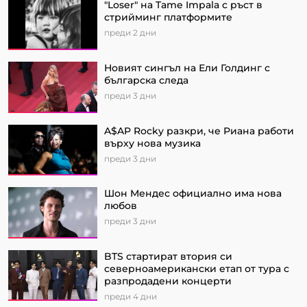
"Loser" на Tame Impala с ръст в
стрийминг платформите
преди 2 дни
Новият сингъл на Ели Голдинг с
българска следа
преди 3 дни
A$AP Rocky разкри, че Риана работи
върху нова музика
преди 3 дни
Шон Мендес официално има нова
любов
преди 3 дни
BTS стартират втория си
северноамерикански етап от турa с
разпродадени концерти
преди 4 дни