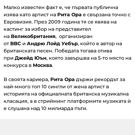
Малко известен факт е, че първата публична
изява като артист на
Рита Ора
е свързана точно с
Евровизия. През 2009 година тя се явява на
кастинг за избор на представител
на
Великобритания
, организиран
от
BBC
и
Андрю Лойд Уебър
, който е автор на
британската песен. Победата тогава отива
при
Джейд Юън
, която завършва на 5-то място на
конкурса в
Москва
.
В своята кариера,
Рита Ора
държи рекордът за
най-много топ 10 сингли от жена артист в
историята на официалната британска музикална
класация, а в стрийминг платформите музиката ѝ
е слушана над 10 милиарда пъти.