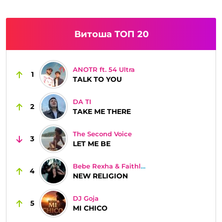
Витоша ТОП 20
ANOTR ft. 54 Ultra
1
TALK TO YOU
DA TI
2
TAKE ME THERE
The Second Voice
3
LET ME BE
Bebe Rexha & Faithless
4
NEW RELIGION
DJ Goja
5
MI CHICO