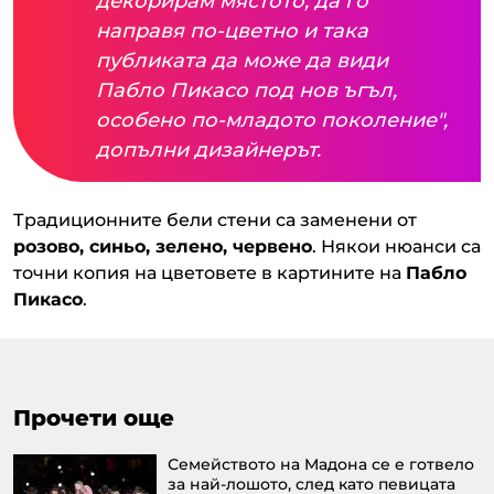
декорирам мястото, да го
направя по-цветно и така
публиката да може да види
Пабло Пикасо под нов ъгъл,
особено по-младото поколение",
допълни дизайнерът.
Традиционните бели стени са заменени от
розово, синьо, зелено, червено
. Някои нюанси са
точни копия на цветовете в картините на
Пабло
Пикасо
.
Прочети още
Семейството на Mадона се е готвeло
за най-лошото, след като певицата