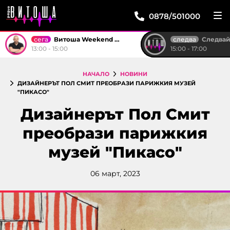
0878/501000
сега
следва
Витоша Weekend със Стоян
Следвай м
13:00 - 15:00
15:00 - 17:00
НАЧАЛО
НОВИНИ
ДИЗАЙНЕРЪТ ПОЛ СМИТ ПРЕОБРАЗИ ПАРИЖКИЯ МУЗЕЙ
"ПИКАСО"
Дизайнерът Пол Смит
преобрази парижкия
музей "Пикасо"
06 март, 2023