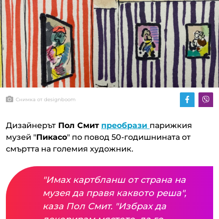
Снимка от designboom
Дизайнерът
Пол Смит
преобрази
парижкия
музей "
Пикасо
" по повод 50-годишнината от
смъртта на големия художник.
"Имах картбланш от страна на
музея да правя каквото реша",
каза Пол Смит. "Избрах да