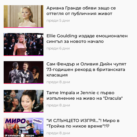
Ариана Гранде обяви защо се
оттегля от публичния живот
преди 5 дни
Ellie Goulding издаде емоционален
сингъл за новото начало
преди 6 дни
Сам Фендър и Оливия Дийн чупят
73-годишен рекорд в британската
класация
преди 8 дни
Tame Impala и Jennie с първо
изпълнение на живо на "Dracula"
преди 8 дни
“И СЛЪНЦЕТО ИЗГРЯ…”! Миро в
“Тройка по никое време“!💛
преди 8 дни