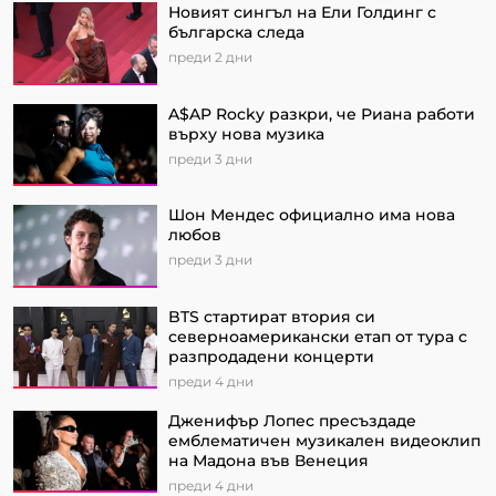
Новият сингъл на Ели Голдинг с
българска следа
преди 2 дни
A$AP Rocky разкри, че Риана работи
върху нова музика
преди 3 дни
Шон Мендес официално има нова
любов
преди 3 дни
BTS стартират втория си
северноамерикански етап от турa с
разпродадени концерти
преди 4 дни
Дженифър Лопес пресъздаде
емблематичен музикален видеоклип
на Мадона във Венеция
преди 4 дни