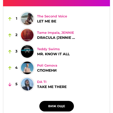
The Second Voice
1
LET ME BE
Tame Impala, JENNIE
2
DRACULA (JENNIE REMIX)
Teddy Swims
3
MR. KNOW IT ALL
Poli Genova
4
СПОМЕНИ
DA TI
5
TAKE ME THERE
ВИЖ ОЩЕ