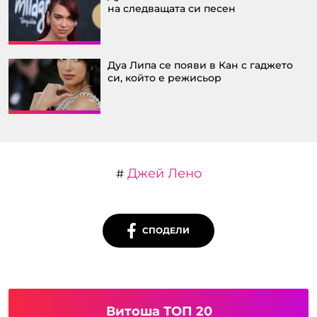
на следващата си песен
Дуа Липа се появи в Кан с гаджето
си, който е режисьор
Джей Лено
#
СПОДЕЛИ
Витоша ТОП 20