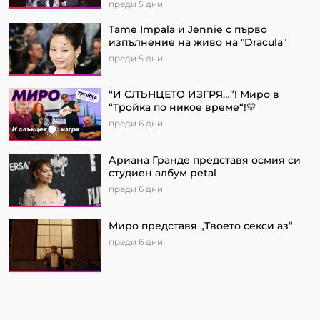
преди 5 дни
Tame Impala и Jennie с първо
изпълнение на живо на "Dracula"
преди 5 дни
“И СЛЪНЦЕТО ИЗГРЯ…”! Миро в
“Тройка по никое време“!💛
преди 6 дни
Ариана Гранде представя осмия си
студиен албум petal
преди 6 дни
Миро представя „Твоето секси аз“
преди 6 дни