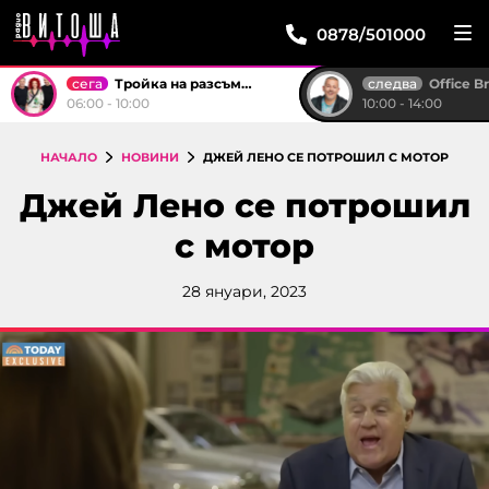
0878/501000
сега
следва
Тройка на разсъмване
Office B
06:00 - 10:00
10:00 - 14:00
НАЧАЛО
НОВИНИ
ДЖЕЙ ЛЕНО СЕ ПОТРОШИЛ С МОТОР
Джей Лено се потрошил
с мотор
28 януари, 2023