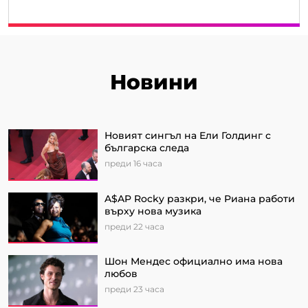
Новини
Новият сингъл на Ели Голдинг с
българска следа
преди 16 часа
A$AP Rocky разкри, че Риана работи
върху нова музика
преди 22 часа
Шон Мендес официално има нова
любов
преди 23 часа