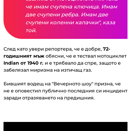
че имам счупена ключица. Имам
две счупени ребра. Имам две
счупени коленни капачки", каза
той.
След като увери репортера, че е добре,
72-
годишният мъж
обясни, че е тествал мотоциклет
Indian от 1940 г.
и е трябвало да спре, защото е
забелязал миризма на изтичащ газ.
Бившият водещ на "Вечерното шоу" призна, че
не е оповестил публично последния си инцидент
заради отразяването на предишния.