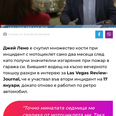
Снимка от Youtube Screenshot
Джей Лено
е счупил множество кости при
инцидент с мотоциклет само два месеца след
като получи значителни изгаряния при пожар в
гаража си. Бившият водещ на късно вечерното
токшоу разкри в интервю за
Las Vegas Review-
Journal,
че е участвал във втори инцидент на
17
януари
, докато отново е работил по ретро
автомобил.
"Точно миналата седмица ме
свалиха от мотоциклета ми. Така