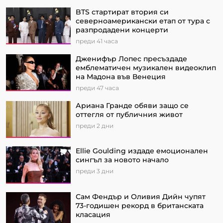
BTS стартират втория си
северноамерикански етап от турa с
разпродадени концерти
преди 41 часа
Дженифър Лопес пресъздаде
емблематичен музикален видеоклип
на Мадона във Венеция
преди 47 часа
Ариана Гранде обяви защо се
оттегля от публичния живот
преди 2 дни
Ellie Goulding издаде емоционален
сингъл за новото начало
преди 3 дни
Сам Фендър и Оливия Дийн чупят
73-годишен рекорд в британската
класация