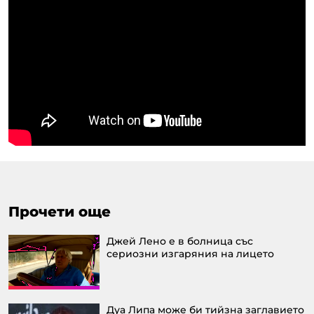
Прочети още
Джей Лено е в болница със
сериозни изгаряния на лицето
Дуа Липа може би тийзна заглавието