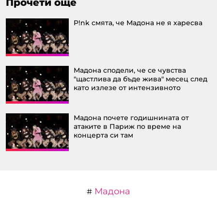
Прочети още
P!nk смята, че Мадона не я харесва
Мадона сподели, че се чувства
"щастлива да бъде жива" месец след
като излезе от интензивното
Мадона почете годишнината от
атаките в Париж по време на
концерта си там
Мадона
#