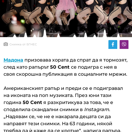
Снимка от БГНЕС
Мадона
призовава хората да спрат да я тормозят,
след като рапърът
50 Cent
се подигра с нея в
своя скорошна публикация в социалните мрежи.
Американският рапър и преди се е подигравал
на иконата на поп музиката. През юни тази
година
50 Cent
я разкритикува за това, че е
споделила скандални снимки в
Instagram
.
„Надявам се, че не е накарала децата си да
направят тези снимки. На 63 години, някой
трябва да ѝ каже да се кротне“, написа рапъра.