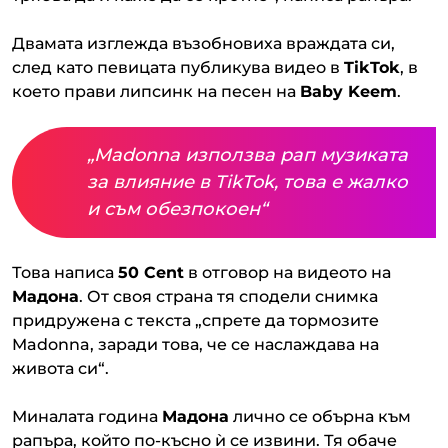
Двамата изглежда възобновиха враждата си,
след като певицата публикува видео в
TikTok
, в
което прави липсинк на песен на
Baby Keem
.
„Madonna използва рап музиката
за влияние в TikTok, това е жалко
и съм обезпокоен“
Това написа
50 Cent
в отговор на видеото на
Мадона
. От своя страна тя сподели снимка
придружена с текста „спрете да тормозите
Madonna, заради това, че се наслаждава на
живота си“.
Миналата година
Мадона
лично се обърна към
рапъра, който по-късно ѝ се извини. Тя обаче