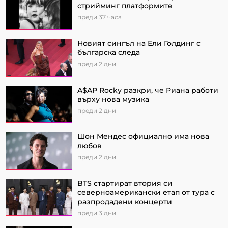
стрийминг платформите
преди 37 часа
Новият сингъл на Ели Голдинг с
българска следа
преди 2 дни
A$AP Rocky разкри, че Риана работи
върху нова музика
преди 2 дни
Шон Мендес официално има нова
любов
преди 2 дни
BTS стартират втория си
северноамерикански етап от турa с
разпродадени концерти
преди 3 дни