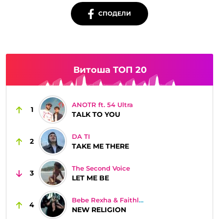
СПОДЕЛИ
Витоша ТОП 20
ANOTR ft. 54 Ultra
1
TALK TO YOU
DA TI
2
TAKE ME THERE
The Second Voice
3
LET ME BE
Bebe Rexha & Faithless
4
NEW RELIGION