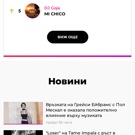
DJ Goja
5
MI CHICO
ВИЖ ОЩЕ
Новини
Връзката на Грейси Ейбрамс с Пол
Мескал е оказала положително
влияние върху музиката
преди 36 часа
"Loser" на Tame Impala с ръст в