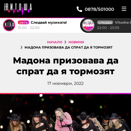
0878/501000
сега
следва
Следвай музиката!
Vitosha Club
15:00 - 22:00
22:00 - 23:59
НАЧАЛО
НОВИНИ
МАДОНА ПРИЗОВАВА ДА СПРАТ ДА Я ТОРМОЗЯТ
Мадона призовава да
спрат да я тормозят
17 ноември, 2022