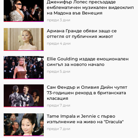
Дженифър Лопес пресъздаде
емблематичен музикален видеоклип
на Мадона във Венеция
преди 3 дни
Ариана Гранде обяви защо се
оттегля от публичния живот
преди 4 дни
Ellie Goulding издаде емоционален
сингъл за новото начало
преди 5 дни
Сам Фендър и Оливия Дийн чупят
73-годишен рекорд в британската
класация
преди 7 дни
Tame Impala и Jennie с първо
изпълнение на живо на "Dracula"
преди 7 дни