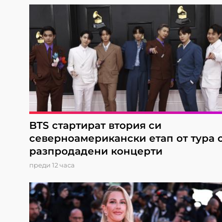
BTS стартират втория си
северноамерикански етап от турa 
разпродадени концерти
преди 12 часа