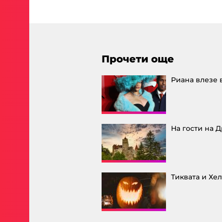
Прочети още
Риана влезе 
На гости на 
Тиквата и Хе