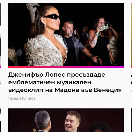
Дженифър Лопес пресъздаде
с
емблематичен музикален
видеоклип на Мадона във Венеция
преди 18 часа