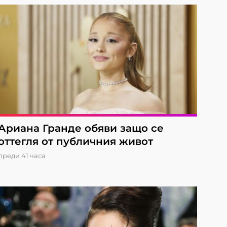
Ариана Гранде обяви защо се
оттегля от публичния живот
преди 41 часа