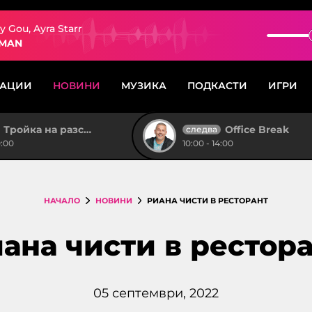
 Gou, Ayra Starr
 MAN
САЦИИ
НОВИНИ
МУЗИКА
ПОДКАСТИ
ИГРИ
Тройка на разсъмване
Office Break
следва
0:00
10:00 - 14:00
НАЧАЛО
НОВИНИ
РИАНА ЧИСТИ В РЕСТОРАНТ
ана чисти в рестор
05 септември, 2022