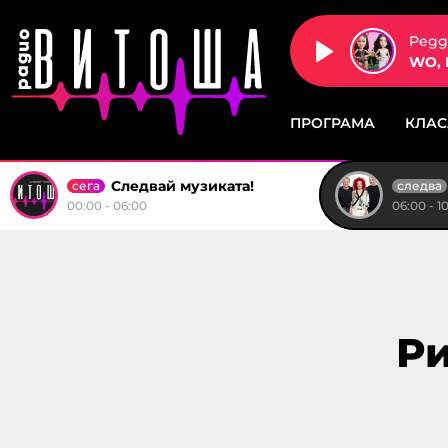
Peggy
WO,
ПРОГРАМА
КЛА
Следвай музиката!
сега
следва
00:00 - 06:00
06:00 - 1
Ри