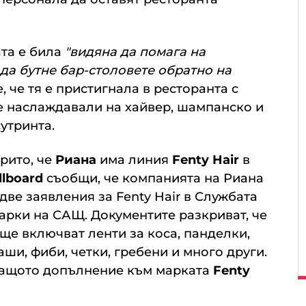
та е била
"видяна да помага на
 да бутне бар-столовете обратно на
 че тя е пристигнала в ресторанта с
се наслаждавали на хайвер, шампанско и
утринта.
рито, че
Риана
има линия
Fenty Hair
в
llboard
съобщи, че компанията на Риана
 две заявления за Fenty Hair в Службата
марки на САЩ. Документите разкриват, че
 ще включват ленти за коса, панделки,
аши, фиби, четки, гребени и много други.
дващото допълнение към марката
Fenty