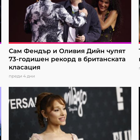
Сам Фендър и Оливия Дийн чупят
73-годишен рекорд в британската
класация
преди 4 дни