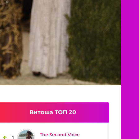
Витоша ТОП 20
The Second Voice
1