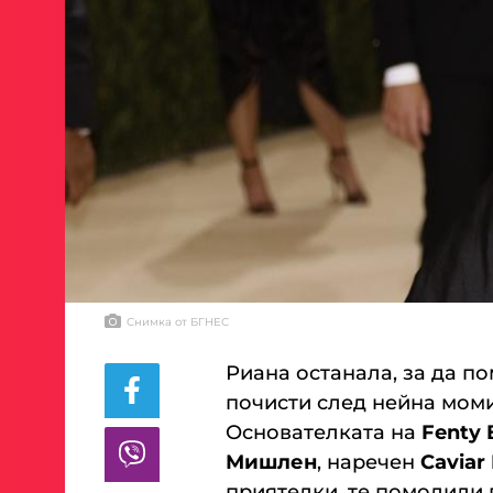
Снимка от БГНЕС
Риана останала, за да п
почисти след нейна мом
Основателката на
Fenty 
Мишлен
, наречен
Caviar
приятелки. те помолили 