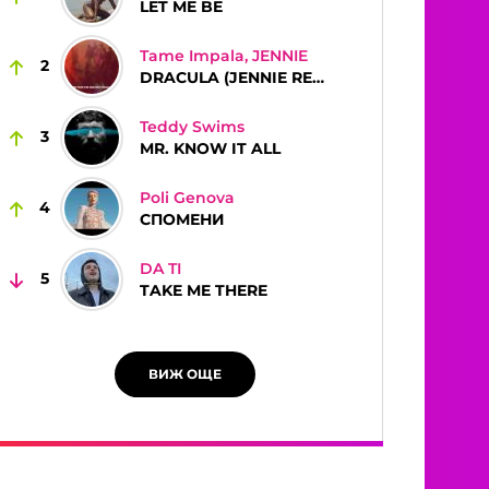
LET ME BE
Tame Impala, JENNIE
2
DRACULA (JENNIE REMIX)
Teddy Swims
3
MR. KNOW IT ALL
Poli Genova
4
СПОМЕНИ
DA TI
5
TAKE ME THERE
ВИЖ ОЩЕ