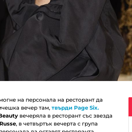
омогне на персонала на ресторант да
ичешка вечер там,
твърди
Page Six
.
Beauty
вечеряла в ресторант със звезда
 Russe
, в четвъртък вечерта с група
персонала да оставят ресторанта