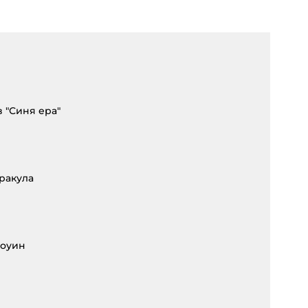
в "Синя ера"
Дракула
лоуин