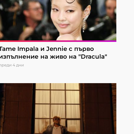
Tame Impala и Jennie с първо
изпълнение на живо на "Dracula"
преди 4 дни