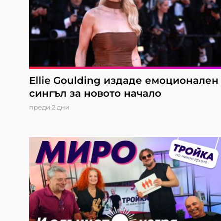
Ellie Goulding издаде емоционален
сингъл за новото начало
преди 2 дни