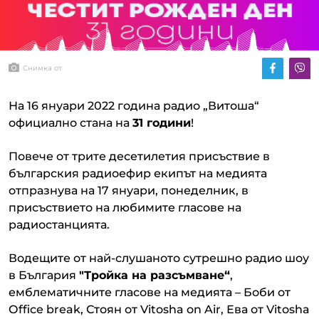
Снимка от
На 16 януари 2022 година радио „Витоша“
официално стана на
31 години
!
Повече от трите десетилетия присъствие в
българския радиоефир екипът на медията
отпразнува на 17 януари, понеделник, в
присъствието на любимите гласове на
радиостанцията.
Водещите от най-слушаното сутрешно радио шоу
в България
"Тройка на разсъмване“
,
емблематичните гласове на медията – Боби от
Оffice break, Стоян от Vitosha on Air, Ева от Vitosha