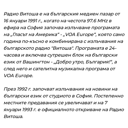
Радио Витоша е на българския медиен пазар от
16 януари 1991 г., когато на честота 97.6 MHz в
ефира на София започва излъчване програмата
на „Гласът на Америка“ - „VOA Europe“, която само
година по-късно е комбинирана с излъчвания на
българското радио "Витоша". Програмата е 24-
часова и включва сутрешен блок на български
език от Вашингтон - „Добро утро, България!“, а
след него и сателитна музикална програма от
VOA Europe.
През 1992 г. започват излъчвания на новини на
български език от студиото в София. Постепенно
местните предавания се увеличават и на 7
януари 1993 г. е официалното откриване на Радио
Витоша.