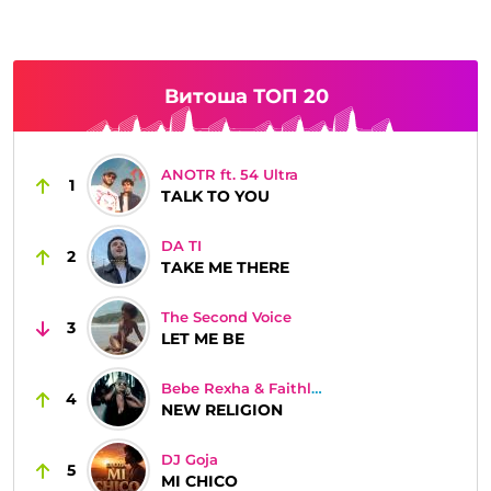
Витоша ТОП 20
ANOTR ft. 54 Ultra
1
TALK TO YOU
DA TI
2
TAKE ME THERE
The Second Voice
3
LET ME BE
Bebe Rexha & Faithless
4
NEW RELIGION
DJ Goja
5
MI CHICO