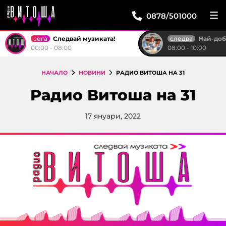
0878/501000
сега
следва
Следвай музиката!
Най-доброто от "Тройк
00:00 - 08:00
08:00 - 10:00
НАЧАЛО
НОВИНИ
РАДИО ВИТОША НА 31
Радио Витоша на 31
17 януари, 2022