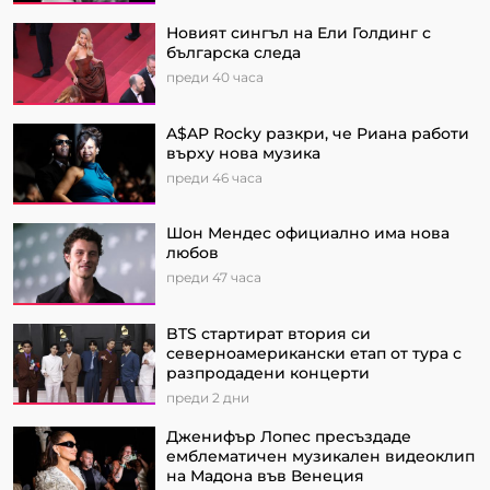
Новият сингъл на Ели Голдинг с
българска следа
преди 40 часа
A$AP Rocky разкри, че Риана работи
върху нова музика
преди 46 часа
Шон Мендес официално има нова
любов
преди 47 часа
BTS стартират втория си
северноамерикански етап от турa с
разпродадени концерти
преди 2 дни
Дженифър Лопес пресъздаде
емблематичен музикален видеоклип
на Мадона във Венеция