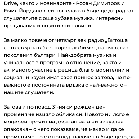
Drive, както и новинарите - Росен Димитров и
Емил Йорданов, си пожелаха в бъдеще да радват
слушателите с още хубава музика, интересни
предавания и позитивни новини.
За малко повече от четвърт век радио „Витоша“
се превърна в безспорен любимец на няколко
поколения българи. Най-добрата музика и
уникалност в програмно отношение, както и
активното участие в редица благотворителни и
социални каузи имат своя принос за това, но по-
важното е постоянната връзка с най-важното –
нашите слушатели.
Затова и по повод 31-ия си рожден ден
променяме изцяло облика си. Новото ни лого е
модерен прочит на досегашната ни визуална
опаковка – с него показваме, че макар и да се
променяме, то е с поглед, насочен в бъдещето, за