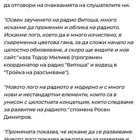
да отговори на очакванията на слушателите ни.
"Освен звученето на радио Витоша, много
искахме да променим и облика на радиото.
Искахме лого, което да е много изчистено, в
съвременна цветова гама, за да сложи начало на
цялостно обновяване, а скоро ще видите и нов
сайт."
каза Тодор Милиев (програмен
координатор на радио "Витоша" и водещ в
"Тройка на разсъмване").
"Новото лого на радиото е модерно и с много
нови и нестандартни елементи, които са в
унисон с цялостната концепция, която следваме
за развитие на радиото."
спомена Росен
Димитров.
"Промяната показва, че искаме да се развиваме.
Новото лого показва жаждата ни за развитие и