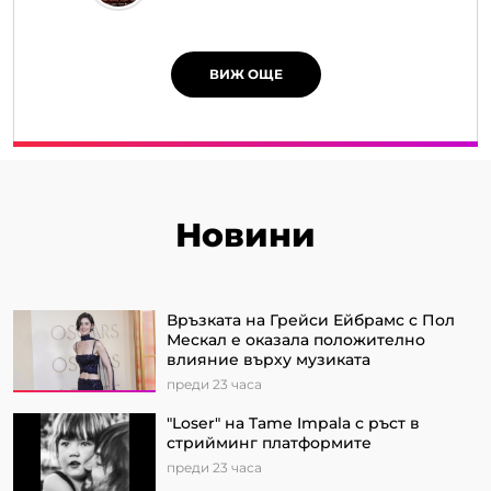
ВИЖ ОЩЕ
Новини
Връзката на Грейси Ейбрамс с Пол
Мескал е оказала положително
влияние върху музиката
преди 23 часа
"Loser" на Tame Impala с ръст в
стрийминг платформите
преди 23 часа