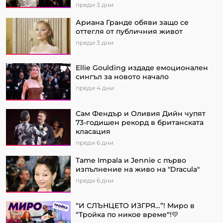
преди 3 дни
Ариана Гранде обяви защо се
оттегля от публичния живот
преди 3 дни
Ellie Goulding издаде емоционален
сингъл за новото начало
преди 4 дни
Сам Фендър и Оливия Дийн чупят
73-годишен рекорд в британската
класация
преди 6 дни
Tame Impala и Jennie с първо
изпълнение на живо на "Dracula"
преди 6 дни
“И СЛЪНЦЕТО ИЗГРЯ…”! Миро в
“Тройка по никое време“!💛