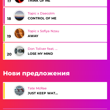
THINK OF ME
17
Topic x Daecolm
CONTROL OF ME
18
Topic x Sofiya Nzau
AWAY
19
Don Toliver feat. Doja Cat
LOSE MY MIND
20
Нови предложения
Tate McRae
JUST KEEP WATCHING