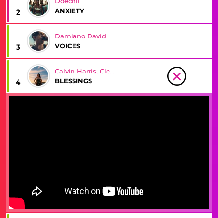
Doechii
ANXIETY
2
Damiano David
VOICES
3
Calvin Harris, Clementine Douglas
BLESSINGS
4