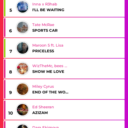
Inna x R3hab
I'LL BE WAITING
5
Tate McRae
SPORTS CAR
6
Maroon 5 ft. Lisa
PRICELESS
7
WizTheMc, bees & honey
SHOW ME LOVE
8
Miley Cyrus
END OF THE WORLD
9
Ed Sheeran
AZIZAM
10
Dara Ekimova