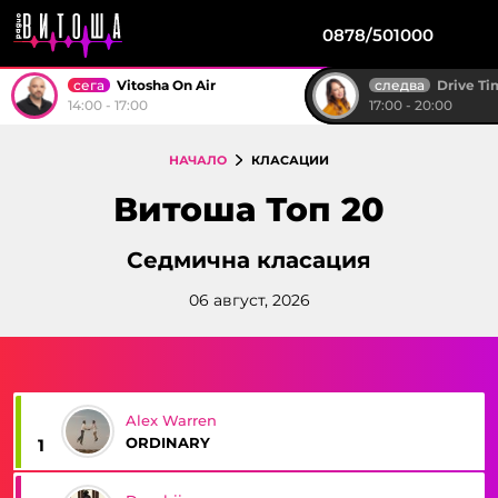
0878/501000
сега
следва
Vitosha On Air
Drive T
14:00 - 17:00
17:00 - 20:00
НАЧАЛО
КЛАСАЦИИ
Витоша Топ 20
Седмична класация
06 август, 2026
Alex Warren
ORDINARY
1