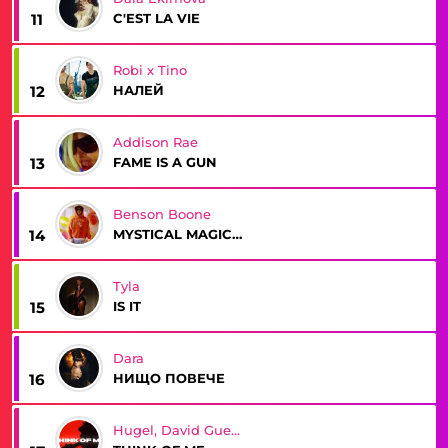
C'EST LA VIE
11
Robi x Tino
НАЛЕЙ
12
Addison Rae
FAME IS A GUN
13
Benson Boone
MYSTICAL MAGICAL
14
Tyla
IS IT
15
Dara
НИЩО ПОВЕЧЕ
16
Hugel, David Guetta, Kehlani, Daecolm