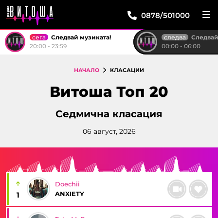
0878/501000
сега
следва
Следвай музиката!
Следвай м
20:00 - 23:59
00:00 - 06:00
НАЧАЛО
КЛАСАЦИИ
Витоша Топ 20
Седмична класация
06 август, 2026
Doechii
ANXIETY
1