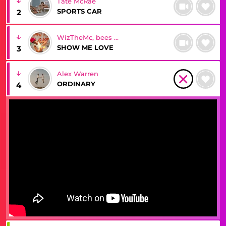
Tate McRae
SPORTS CAR
2
WizTheMc, bees & honey
SHOW ME LOVE
3
Alex Warren
ORDINARY
4