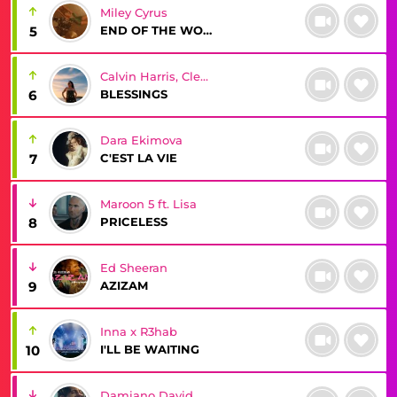
Miley Cyrus
END OF THE WORLD
5
Calvin Harris, Clementine Douglas
BLESSINGS
6
Dara Ekimova
C'EST LA VIE
7
Maroon 5 ft. Lisa
PRICELESS
8
Ed Sheeran
AZIZAM
9
Inna x R3hab
I'LL BE WAITING
10
Damiano David