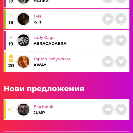
НАЛЕЙ
17
Tyla
IS IT
18
Lady Gaga
ABRACADABRA
19
Topic x Sofiya Nzau
AWAY
20
Нови предложения
Blackpink
JUMP