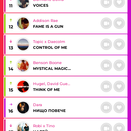
VOICES
11
Addison Rae
FAME IS A GUN
12
Topic x Daecolm
CONTROL OF ME
13
Benson Boone
MYSTICAL MAGICAL
14
Hugel, David Guetta, Kehlani, Daecolm
THINK OF ME
15
Dara
НИЩО ПОВЕЧЕ
16
Robi x Tino